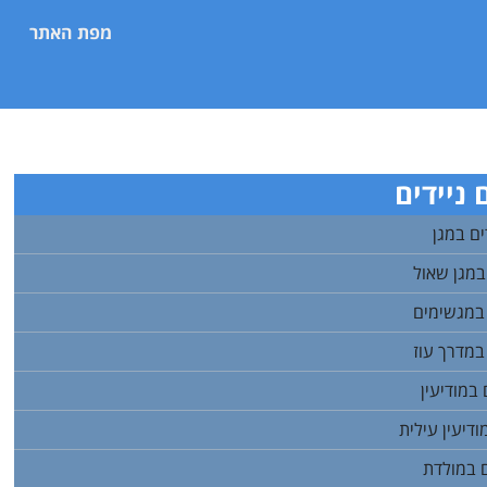
מפת האתר
ניידים
ם במגן
במגן שאול
 במגשימים
במדרך עוז
במודיעין
דיעין עילית
ם במולדת