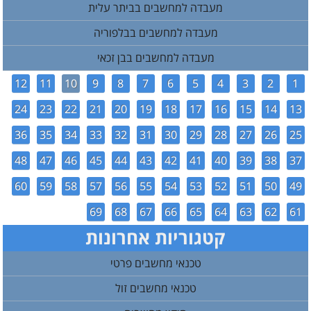
מעבדה למחשבים בביתר עלית
מעבדה למחשבים בבלפוריה
מעבדה למחשבים בבן זכאי
12
11
10
9
8
7
6
5
4
3
2
1
24
23
22
21
20
19
18
17
16
15
14
13
36
35
34
33
32
31
30
29
28
27
26
25
48
47
46
45
44
43
42
41
40
39
38
37
60
59
58
57
56
55
54
53
52
51
50
49
69
68
67
66
65
64
63
62
61
קטגוריות אחרונות
טכנאי מחשבים פרטי
טכנאי מחשבים זול