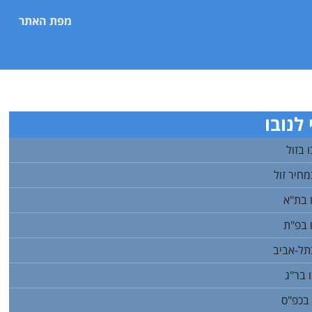
מפת האתר
לנובו
ב זול
מחיר זול
 בת"א
 בפ"ת
תל-אביב
 בר"ג
 בכפ"ס