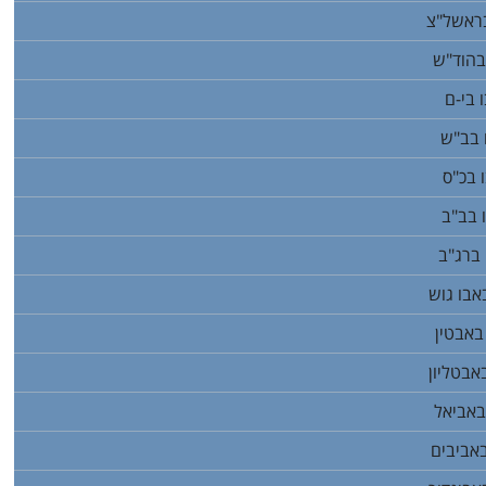
בראשל"צ
בהוד"ש
 בי-ם
 בב"ש
 בכ"ס
 בב"ב
 ברג"ב
אבו גוש
באבטין
אבטליון
באביאל
באביבים