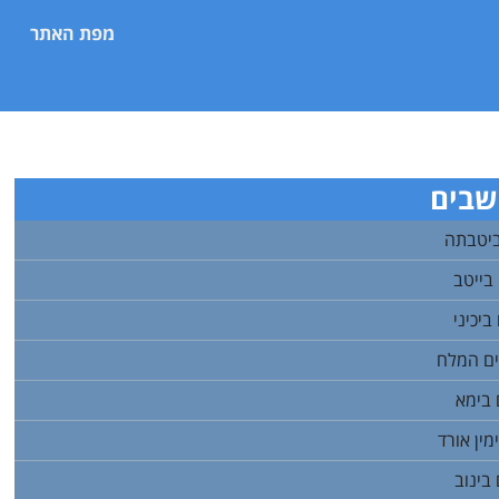
מפת האתר
שבים
יטבתה
בייטב
יכיני
ם המלח
בימא
ין אורד
ינוב